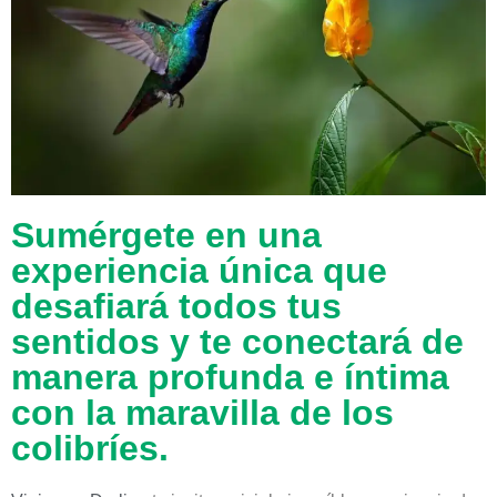
Sumérgete en una
experiencia única que
desafiará todos tus
sentidos y te conectará de
manera profunda e íntima
con la maravilla de los
colibríes.