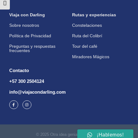
Toggle Font size
Viaja con Darling
Rutas y experiencias
Sobre nosotros
Constelaciones
Política de Privacidad
Ruta del Colibrí
Preguntas y respuestas
Tour del café
frecuentes
Miradores Mágicos
Contacto
+57 300 2504124
info@viajacondarling.com
¡Hablemos!
© 2025 Otra idea genial de COMYTE