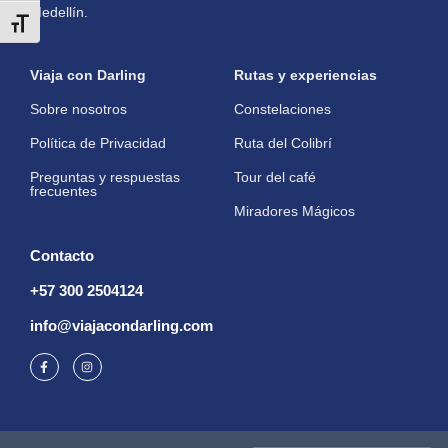
Medellín.
Toggle Font size
Viaja con Darling
Rutas y experiencias
Sobre nosotros
Constelaciones
Política de Privacidad
Ruta del Colibrí
Preguntas y respuestas
Tour del café
frecuentes
Miradores Mágicos
Contacto
+57 300 2504124
info@viajacondarling.com