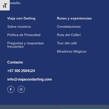
Medellín.
Toggle Font size
Viaja con Darling
Rutas y experiencias
Sobre nosotros
Constelaciones
Política de Privacidad
Ruta del Colibrí
Preguntas y respuestas
Tour del café
frecuentes
Miradores Mágicos
Contacto
+57 300 2504124
info@viajacondarling.com